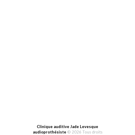
Call:
418 689-5233
Email:
info@cliniquejl.ca
HEURES D’OUVERTURE
Lundi: 9-12h et 13-19h
Mardi au vendredi: 9-12h et 13h-17h
Samedi: fermé
Dimanche: fermé
Clinique auditive Jade Levesque
audioprothésiste
© 2026 Tous droits