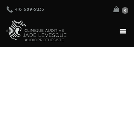
418 689-5233
0
ACCUEIL
ÉQUIPE
PRODUITS
SERVICES
BOUTIQUE
NOUS JOINDRE