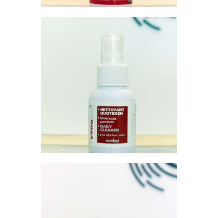
MINI VAPO PRO –
FORMAT VOYAGE
$
10
.
00
AJOUTER AU PANIER
PASTILLES
DÉSHUMIDIFIANTES –