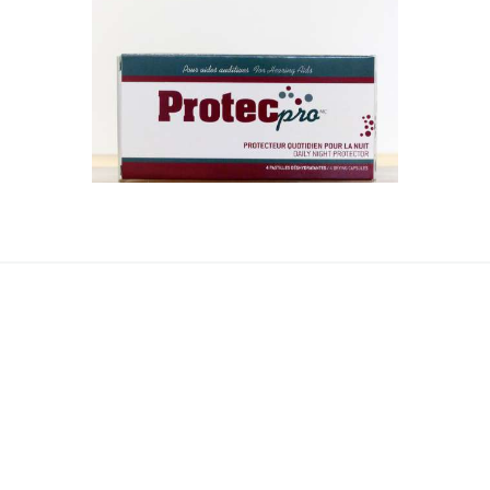
PROTEC PRO
$
15
.
00
AJOUTER AU PANIER
RECEVEZ NOTRE INFOLETTRE