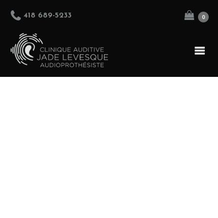
418 689-5233
0
ACCUEIL
ÉQUIPE
PRODUITS
SERVICES
BOUTIQUE
NOUS JOINDRE