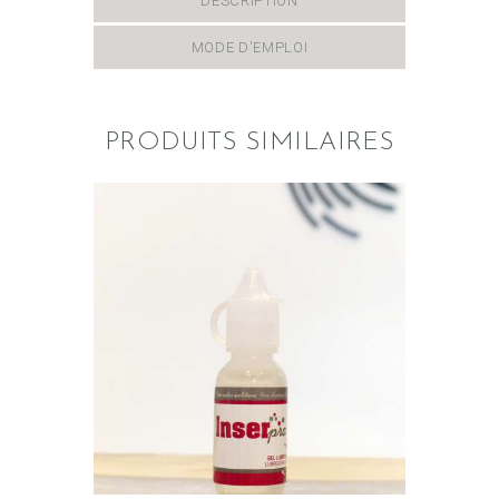
DESCRIPTION
MODE D'EMPLOI
PRODUITS SIMILAIRES
GEL LUBRIFIANT –
INSERPRO
Gel lubrifiant
$
10
.
00
AJOUTER AU PANIER