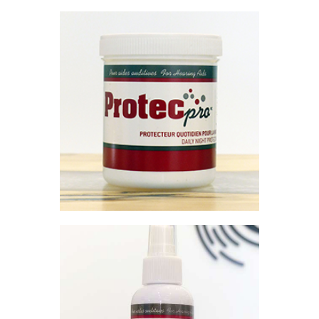
CONTENANT
DÉSHUMIDIFICATEUR
PROTEC PRO
Lotion apaisante quotidienne
$
10
.
00
AJOUTER AU PANIER
NETTOYANT QUOTIDIEN –
VAPO PRO