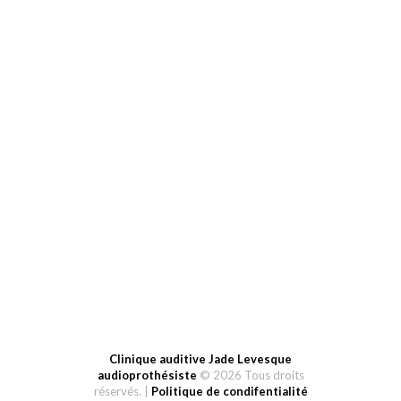
Email:
info@cliniquejl.ca
HEURES D’OUVERTURE
Lundi: 9-12h et 13-19h
Mardi au vendredi: 9-12h et 13h-17h
Samedi: fermé
Dimanche: fermé
Clinique auditive Jade Levesque
audioprothésiste
© 2026 Tous droits
réservés. |
Politique de condifentialité