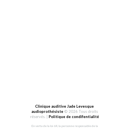
HEURES D’OUVERTURE
Lundi: 9-12h et 13-19h
Mardi au vendredi: 9-12h et 13h-17h
Samedi: fermé
Dimanche: fermé
Clinique auditive Jade Levesque
audioprothésiste
© 2026 Tous droits
réservés. |
Politique de condifentialité
En vertu de la loi 64, la personne responsable de la