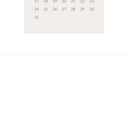
17
18
19
20
21
22
23
24
25
26
27
28
29
30
31
RECEVEZ NOTRE INFOLETTRE