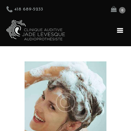
418 689-5233
0
ACCUEIL
ÉQUIPE
PRODUITS
SERVICES
BOUTIQUE
NOUS JOINDRE