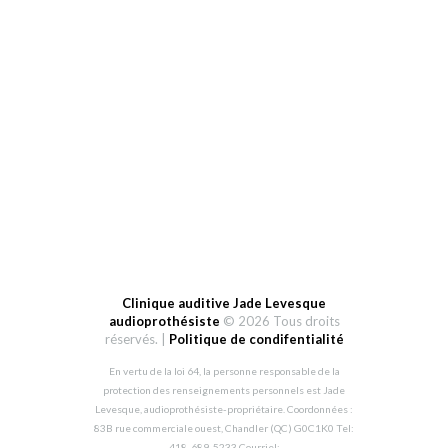
HEURES D’OUVERTURE
Lundi: 9-12h et 13-19h
Mardi au vendredi: 9-12h et 13h-17h
Samedi: fermé
Dimanche: fermé
Clinique auditive Jade Levesque
audioprothésiste
© 2026 Tous droits
réservés. |
Politique de condifentialité
En vertu de la loi 64, la personne responsable de la
protection des renseignements personnels est Jade
Levesque, audioprothésiste-propriétaire. Coordonnées :
83B rue commerciale ouest, Chandler (QC) G0C1K0 Tel:
418-689-5233 Courriel: