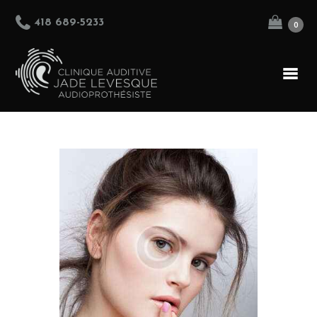
418 689-5233
0
AIDES AUDITIVES
PROTECTEURS
AUDITIFS
PERSONNALISÉS
PRODUITS
D’ENTRETIEN
CONSULTATION