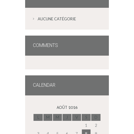
AUCUNE CATÉGORIE
COMMENTS
CALENDAR
AOÛT 2026
L
M
M
J
V
S
D
1
2
3
4
5
6
7
8
9