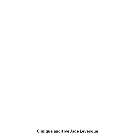
Call:
418 689-5233
Email:
info@cliniquejl.ca
HEURES D’OUVERTURE
Lundi: 9-12h et 13-19h
Mardi au vendredi: 9-12h et 13h-17h
Samedi: fermé
Dimanche: fermé
Clinique auditive Jade Levesque