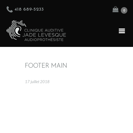
418 689-5233
0
ACCUEIL
FOOTER MAIN
ÉQUIPE
17 juillet 2018
PRODUITS
SERVICES
BOUTIQUE
NOUS JOINDRE