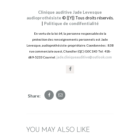
Clinique auditive Jade Levesque
audioprothésiste
© {{Y}} Tous droits réservés.
|
Politique de condifentialité
En vertu de la loi 64, la personne responsable de la
protection des renseignements personnels est Jade
Levesque, audioprothésiste-propriétaire. Coordonnées : 83B
rue commerciale ouest, Chandler (QC) G0C1K0 Tel: 418-
689-5233 Courriel:
jade.cliniqueauditive@outlook.com
Share:
YOU MAY ALSO LIKE